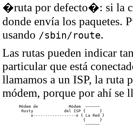
�ruta por defecto�: si la c
donde envía los paquetes. Pu
usando
.
/sbin/route
Las rutas pueden indicar ta
particular que está conecta
llamamos a un ISP, la ruta p
módem, porque por ahí se l
  Módem de             Módem  ~~~~~~ 

   Rusty             del ISP {      }

       o------------------o { La Red }

                             {      }
