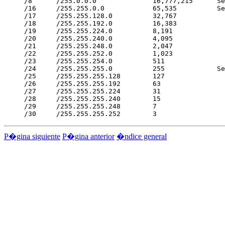
/8      /255.0.0.0              16,777,215      Se
/16     /255.255.0.0            65,535          Se
/17     /255.255.128.0          32,767

/18     /255.255.192.0          16,383

/19     /255.255.224.0          8,191

/20     /255.255.240.0          4,095

/21     /255.255.248.0          2,047

/22     /255.255.252.0          1,023

/23     /255.255.254.0          511

/24     /255.255.255.0          255             Se
/25     /255.255.255.128        127

/26     /255.255.255.192        63

/27     /255.255.255.224        31

/28     /255.255.255.240        15

/29     /255.255.255.248        7

P�gina siguiente
P�gina anterior
�ndice general