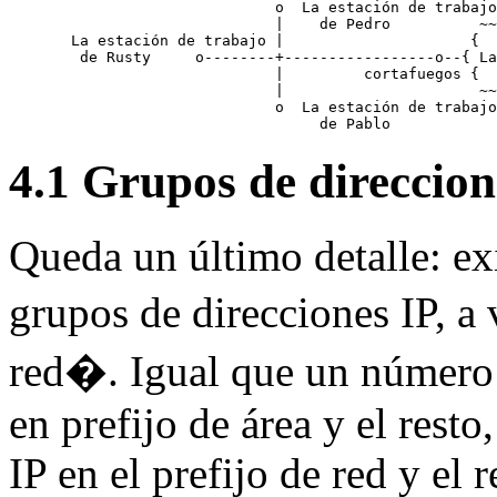
                         o  La estación de trabajo

                         |    de Pedro          ~~
  La estación de trabajo |                     {  
   de Rusty     o--------+-----------------o--{ La
                         |         cortafuegos {  
                         |                      ~~
                         o  La estación de trabajo

4.1 Grupos de direccio
Queda un último detalle: ex
grupos de direcciones IP, a
red�. Igual que un número 
en prefijo de área y el rest
IP en el prefijo de red y el r