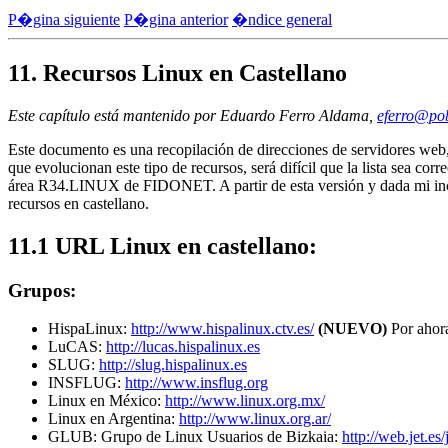
P�gina siguiente
P�gina anterior
�ndice general
11. Recursos Linux en Castellano
Este capítulo está mantenido por Eduardo Ferro Aldama,
eferro@po
Este documento es una recopilación de direcciones de servidores web, 
que evolucionan este tipo de recursos, será difícil que la lista sea co
área R34.LINUX de FIDONET. A partir de esta versión y dada mi in
recursos en castellano.
11.1 URL Linux en castellano:
Grupos:
HispaLinux:
http://www.hispalinux.ctv.es/
(NUEVO)
Por ahora
LuCAS:
http://lucas.hispalinux.es
SLUG:
http://slug.hispalinux.es
INSFLUG:
http://www.insflug.org
Linux en México:
http://www.linux.org.mx/
Linux en Argentina:
http://www.linux.org.ar/
GLUB: Grupo de Linux Usuarios de Bizkaia:
http://web.jet.es/