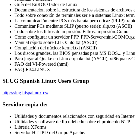
Guía del EnROOTador de Linux
Documentación sobre la estructura de los sistemas de archivos e
Todo sobre conexión de terminales serie a sistemas Linux: term
La comunicación entre PCs más barata pero eficaz (PLIP): rapi
Comunicar PCs mediante SLIP (puerto serie): slip.txt (ASCII)
Todo sobre los filtros de impresión. Filtros-Impresión-Como.
Cómo configurar un servidor PPP. PPP-Server-mini-COMO.g
Manual rápido sobre LILO: lilo.txt (ASCII)
Compilación del núcleo: kernel.txt (ASCII)
Los discos grandes, las BIOS pensadas para MS-DOS... y Linux
Para jugar al Quake en Linux: quake.txt (ASCII), xf86quak
FAQ del VI-Powered (html)
FAQ-R34.LINUX
SLUG Spanish Linux Users Group
http://slug.hispalinux.es/
Servidor copia de:
Utilidades y documentos relacionados con seguridad en Internet 
Utilidades y software de ftp.udel.edu sobre el protocolo NTP.
Librería XForms.
Servidor HTTPD del Grupo Apache.