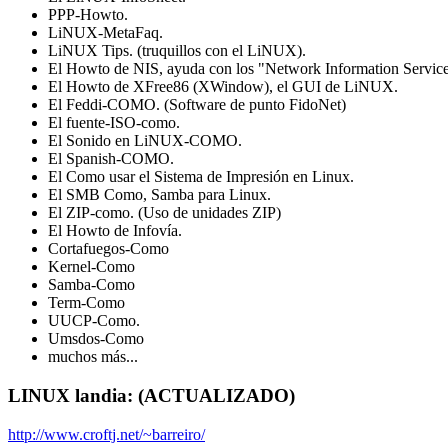
PPP-Howto.
LiNUX-MetaFaq.
LiNUX Tips. (truquillos con el LiNUX).
El Howto de NIS, ayuda con los "Network Information Servic
El Howto de XFree86 (XWindow), el GUI de LiNUX.
El Feddi-COMO. (Software de punto FidoNet)
El fuente-ISO-como.
El Sonido en LiNUX-COMO.
El Spanish-COMO.
El Como usar el Sistema de Impresión en Linux.
El SMB Como, Samba para Linux.
El ZIP-como. (Uso de unidades ZIP)
El Howto de Infovía.
Cortafuegos-Como
Kernel-Como
Samba-Como
Term-Como
UUCP-Como.
Umsdos-Como
muchos más...
LINUX landia:
(ACTUALIZADO)
http://www.croftj.net/~barreiro/