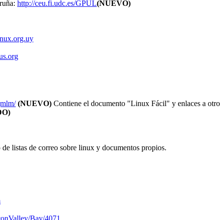
ruña:
http://ceu.fi.udc.es/GPUL
(NUEVO)
inux.org.uy
us.org
jmlm/
(NUEVO)
Contiene el documento "Linux Fácil" y enlaces a otro
DO)
o de listas de correo sobre linux y documentos propios.
m
iconValley/Bay/4071