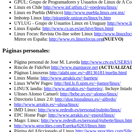
GPUL: Grupo de Programadores y Usuarios de Linux de A Co
Linux en Chile
http://www.inf.utfsm.cl/~epedegu/linux/
Linux en Puebla (México)
http://www.puebla.linux.org.mx/
Imhotep Linux
http://piramide.unizar.es/linux/jx.htm
UYLUG - Grupo de Usuarios Linux en Uruguay
http://www.l
Linux España:
http://www.cs.us.es/archive/linux.html
Linux Focus: Revista On-line sobre Linux
http://www.linuxfoc
Mirror en España:
http://www.es.linuxfocus.org
(NUEVO)
Páginas personales:
Página personal de Jose M. Laveda
http://www.ctv.es/USERS/
Rincón de FidoNet
http://www.marqueze.net
(ACTUALIZA
Páginas Linuxeras
http://alabi.upc.es/~d8136181/nuelin.html
Linux Mania:
http://www.arrakis.es/~barrien/
Linux WWW Pages:
http://lml.ls.fi.upm.es/~jjamor/linux/
LINUX landia:
http://www.arrakis.es/~barreiro/
. Incluye listad
Ulisses Alonso Camaró:
http://bebe.uv.es/~alonso/linux/
Directorio Linux 2.0:
http://slug.hispalinux.es/~alfredo/
http://www.arrakis.es/~ulusa/linux/
IMD Linux:
http://www.redestb.es/personal/pulpito/linux/
EPC Home Page:
http://www.arrakis.es/~epujol/linux/
Mago: Linux:
http://www.redestb.es/personal/jruberte/linux.ht
http://www.geocities.com/Eureka/6263/linux.htm
Página del Aficcionado al Linux
http://www.geocities.com/Sil