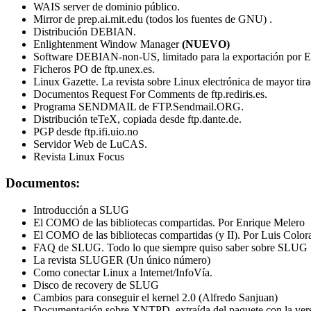
WAIS server de dominio público.
Mirror de prep.ai.mit.edu (todos los fuentes de GNU) .
Distribución DEBIAN.
Enlightenment Window Manager
(NUEVO)
Software DEBIAN-non-US, limitado para la exportación por 
Ficheros PO de ftp.unex.es.
Linux Gazette. La revista sobre Linux electrónica de mayor tira
Documentos Request For Comments de ftp.rediris.es.
Programa SENDMAIL de FTP.Sendmail.ORG.
Distribución teTeX, copiada desde ftp.dante.de.
PGP desde ftp.ifi.uio.no
Servidor Web de LuCAS.
Revista Linux Focus
Documentos:
Introducción a SLUG
El COMO de las bibliotecas compartidas. Por Enrique Melero
El COMO de las bibliotecas compartidas (y II). Por Luis Color
FAQ de SLUG. Todo lo que siempre quiso saber sobre SLUG pe
La revista SLUGER (Un único número)
Como conectar Linux a Internet/InfoVía.
Disco de recovery de SLUG
Cambios para conseguir el kernel 2.0 (Alfredo Sanjuan)
Documentación sobre XNTPD, extraída del paquete con la vers