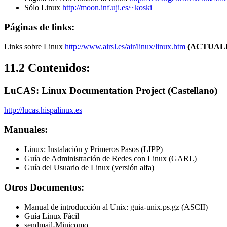
Sólo Linux
http://moon.inf.uji.es/~koski
Páginas de links:
Links sobre Linux
http://www.airsl.es/air/linux/linux.htm
(ACTUAL
11.2 Contenidos:
LuCAS: Linux Documentation Project (Castellano)
http://lucas.hispalinux.es
Manuales:
Linux: Instalación y Primeros Pasos (LIPP)
Guía de Administración de Redes con Linux (GARL)
Guía del Usuario de Linux (versión alfa)
Otros Documentos:
Manual de introducción al Unix: guia-unix.ps.gz (ASCII)
Guía Linux Fácil
sendmail-Minicomo