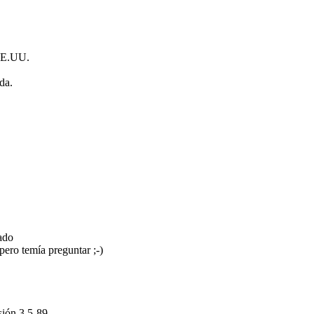
EE.UU.
da.
ado
ro temía preguntar ;-)
ión 3.5-89.