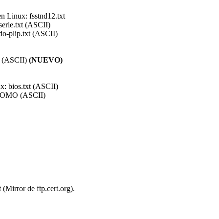
n Linux: fsstnd12.txt
serie.txt (ASCII)
do-plip.txt (ASCII)
z (ASCII)
(NUEVO)
: bios.txt (ASCII)
e-COMO (ASCII)
(Mirror de ftp.cert.org).