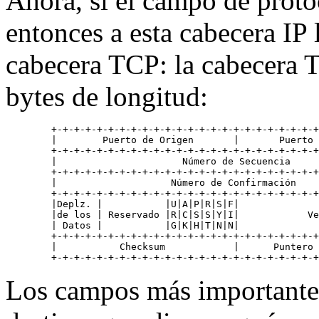
Ahora, si el campo de proto
entonces a esta cabecera IP
cabecera TCP: la cabecera 
bytes de longitud:
   +-+-+-+-+-+-+-+-+-+-+-+-+-+-+-+-+-+-+-+-+-+-+-+
   |        Puerto de Origen       |       Puerto 
   +-+-+-+-+-+-+-+-+-+-+-+-+-+-+-+-+-+-+-+-+-+-+-+
   |                      Número de Secuencia     
   +-+-+-+-+-+-+-+-+-+-+-+-+-+-+-+-+-+-+-+-+-+-+-+
   |                    Número de Confirmación    
   +-+-+-+-+-+-+-+-+-+-+-+-+-+-+-+-+-+-+-+-+-+-+-+
   |Deplz. |           |U|A|P|R|S|F|              
   |de los | Reservado |R|C|S|S|Y|I|            Ve
   | Datos |           |G|K|H|T|N|N|              
   +-+-+-+-+-+-+-+-+-+-+-+-+-+-+-+-+-+-+-+-+-+-+-+
   |           Checksum            |      Puntero 
Los campos más importantes 