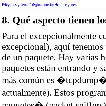
P�gina siguiente
P�gina anterior
�ndice general
8. Qué aspecto tienen l
Para el excepcionalmente cu
excepcional), aquí tenemos 
de un paquete. Hay varias 
paquetes están entrando y s
más común es �tcpdump� 
actualmente). Estos progr
paquetes� (packet sniffers)