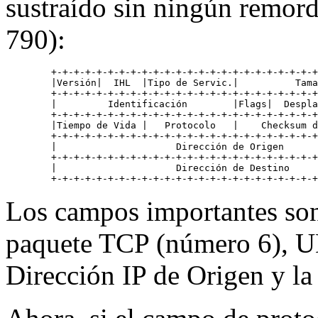
sustraído sin ningún remor
790):
   +-+-+-+-+-+-+-+-+-+-+-+-+-+-+-+-+-+-+-+-+-+-+-+
   |Versión|  IHL  |Tipo de Servic.|          Tama
   +-+-+-+-+-+-+-+-+-+-+-+-+-+-+-+-+-+-+-+-+-+-+-+
   |         Identificación        |Flags|  Despla
   +-+-+-+-+-+-+-+-+-+-+-+-+-+-+-+-+-+-+-+-+-+-+-+
   |Tiempo de Vida |   Protocolo   |    Checksum d
   +-+-+-+-+-+-+-+-+-+-+-+-+-+-+-+-+-+-+-+-+-+-+-+
   |                     Dirección de Origen      
   +-+-+-+-+-+-+-+-+-+-+-+-+-+-+-+-+-+-+-+-+-+-+-+
   |                     Dirección de Destino     
Los campos importantes son 
paquete TCP (número 6), UD
Dirección IP de Origen y la