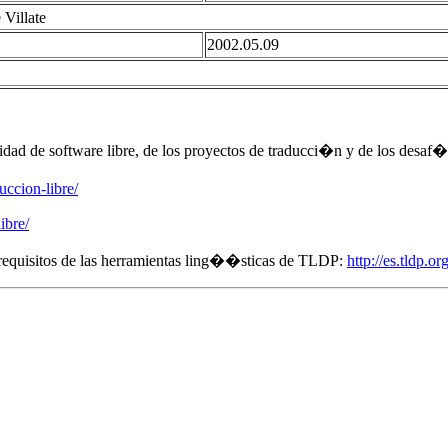
 Villate
2002.05.09
ad de software libre, de los proyectos de traducci�n y de los desaf�os
uccion-libre/
ibre/
requisitos de las herramientas ling��sticas de TLDP:
http://es.tldp.o