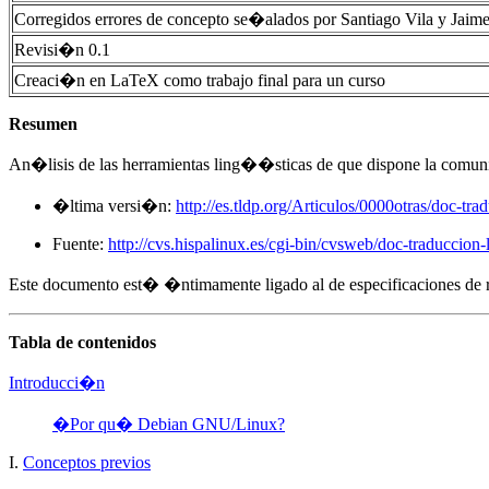
Corregidos errores de concepto se�alados por Santiago Vila y Jaime
Revisi�n 0.1
Creaci�n en LaTeX como trabajo final para un curso
Resumen
An�lisis de las herramientas ling��sticas de que dispone la comunid
�ltima versi�n:
http://es.tldp.org/Articulos/0000otras/doc-trad
Fuente:
http://cvs.hispalinux.es/cgi-bin/cvsweb/doc-traduccion-l
Este documento est� �ntimamente ligado al de especificaciones de 
Tabla de contenidos
Introducci�n
�Por qu� Debian GNU/Linux?
I.
Conceptos previos