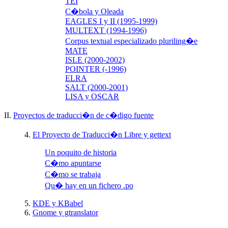
TEI
C�bola y Oleada
EAGLES I y II (1995-1999)
MULTEXT (1994-1996)
Corpus textual especializado pluriling�e
MATE
ISLE (2000-2002)
POINTER (-1996)
ELRA
SALT (2000-2001)
LISA y OSCAR
II.
Proyectos de traducci�n de c�digo fuente
4.
El Proyecto de Traducci�n Libre y gettext
Un poquito de historia
C�mo apuntarse
C�mo se trabaja
Qu� hay en un fichero .po
5.
KDE y KBabel
6.
Gnome y gtranslator