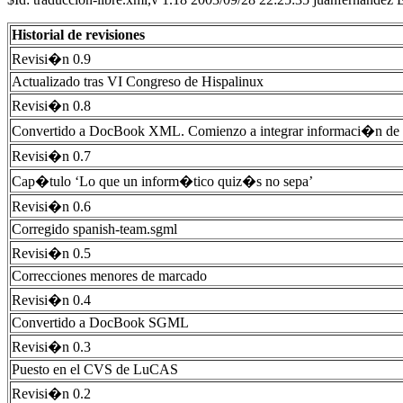
Historial de revisiones
Revisi�n 0.9
Actualizado tras VI Congreso de Hispalinux
Revisi�n 0.8
Convertido a DocBook XML. Comienzo a integrar informaci�n de 
Revisi�n 0.7
Cap�tulo ‘Lo que un inform�tico quiz�s no sepa’
Revisi�n 0.6
Corregido spanish-team.sgml
Revisi�n 0.5
Correcciones menores de marcado
Revisi�n 0.4
Convertido a DocBook SGML
Revisi�n 0.3
Puesto en el CVS de LuCAS
Revisi�n 0.2