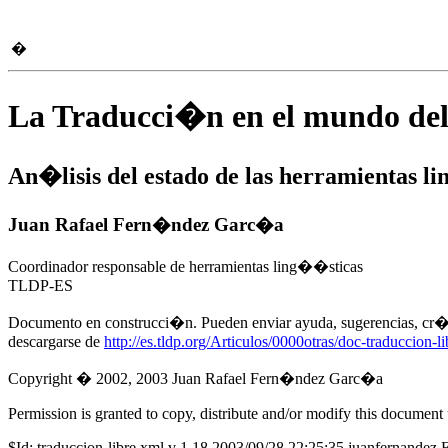
�
La Traducci�n en el mundo del
An�lisis del estado de las herramientas li
Juan Rafael
Fern�ndez Garc�a
Coordinador responsable de herramientas ling��sticas
TLDP-ES
Documento en construcci�n. Pueden enviar ayuda, sugerencias, cr
descargarse de
http://es.tldp.org/Articulos/0000otras/doc-traduccion-li
Copyright � 2002, 2003 Juan Rafael Fern�ndez Garc�a
Permission is granted to copy, distribute and/or modify this document
$Id: traduccion-libre.xml,v 1.18 2003/09/28 22:25:35 juanfernandez 