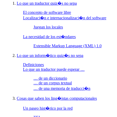
1.
Lo que un traductor quiz�s no sepa
El concepto de software libre
Localizaci�n e internacionalizaci�n del software
Juegan los locales
La necesidad de los est�ndares
Extensible Markup Language (XML) 1.0
2.
Lo que un inform�tico quiz�s no sepa
Definiciones
Lo que un traductor puede esperar …
… de un diccionario
… de un corpus textual
… de una memoria de traducci�n
3.
Cosas que saben los ling�istas computacionales
Un paseo hist�rico por la red