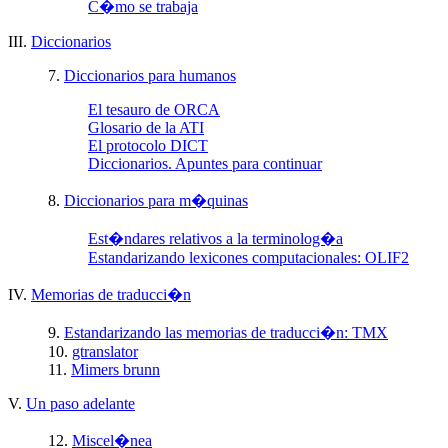
C�mo se trabaja
III.
Diccionarios
7.
Diccionarios para humanos
El tesauro de ORCA
Glosario de la ATI
El protocolo DICT
Diccionarios. Apuntes para continuar
8.
Diccionarios para m�quinas
Est�ndares relativos a la terminolog�a
Estandarizando lexicones computacionales: OLIF2
IV.
Memorias de traducci�n
9.
Estandarizando las memorias de traducci�n: TMX
10.
gtranslator
11.
Mimers brunn
V.
Un paso adelante
12.
Miscel�nea