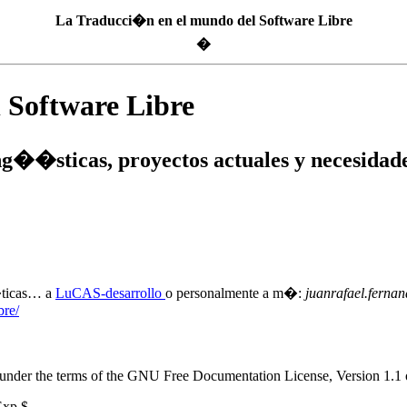
La Traducci�n en el mundo del Software Libre
�
 Software Libre
ng��sticas, proyectos actuales y necesidade
�ticas… a
LuCAS-desarrollo
o personalmente a m�:
juanrafael.fernan
bre/
 under the terms of the
GNU
Free Documentation License, Version 1.1 o
Exp $